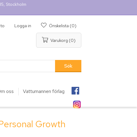
 35, Stockholm
nto
Logga in
Önskelista
(0)
Varukorg
(0)
m oss
Vattumannen förlag
 Personal Growth