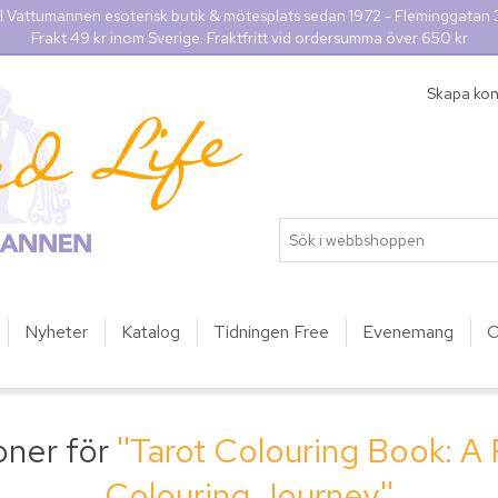
l Vattumannen esoterisk butik & mötesplats sedan 1972 - Fleminggatan
Frakt 49 kr inom Sverige. Fraktfritt vid ordersumma över 650 kr
Skapa ko
Nyheter
Katalog
Tidningen Free
Evenemang
O
oner för
Tarot Colouring Book: A
Colouring Journey