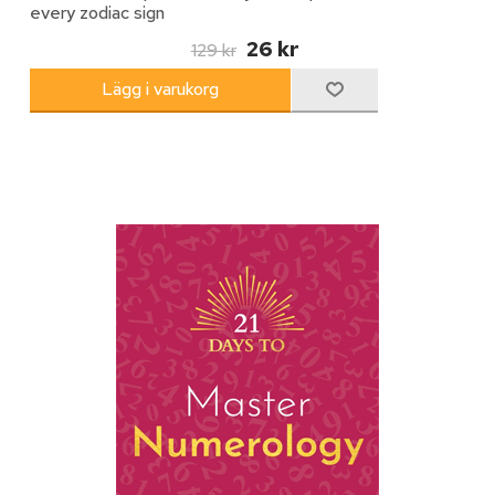
every zodiac sign
26 kr
129 kr