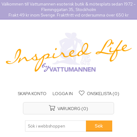
Välkommen till Vattumannen esoterisk butik & mötesplats sedan 1972 -
Fleminggatan 35, Stockholm
Frakt 49 kr inom Sverige. Fraktfritt vid ordersumma över 650 kr
SKAPA KONTO
LOGGA IN
ÖNSKELISTA
(0)
VARUKORG
(0)