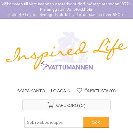
Välkommen till Vattumannen esoterisk butik & mötesplats sedan 1972 -
Fleminggatan 35, Stockholm
Frakt 49 kr inom Sverige. Fraktfritt vid ordersumma över 650 kr
SKAPA KONTO
LOGGA IN
ÖNSKELISTA
(0)
VARUKORG
(0)