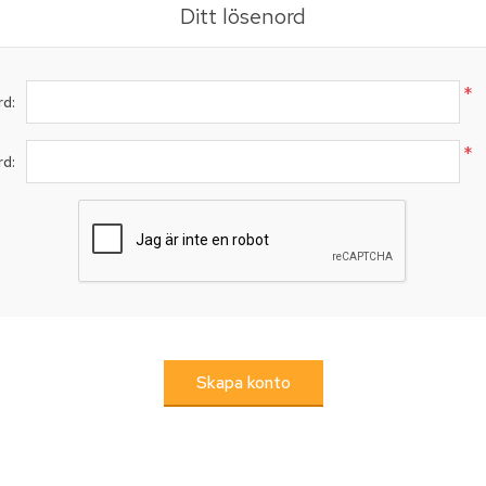
Ditt lösenord
*
d:
*
rd: