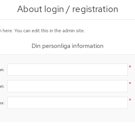
About login / registration
n here. You can edit this in the admin site.
Din personliga information
*
n:
*
n:
*
s: