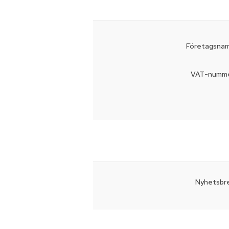
Företagsnam
VAT-numme
Nyhetsbre