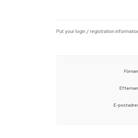
Put your login / registration informatio
Förnam
Efternam
E-postadres