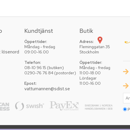
o
Kundtjänst
Butik
Öppettider:
Adress:
Måndag - fredag
Fleminggatan 35
t lösenord
09:00-16.00
Stockholm
Telefon:
Öppettider:
08-10 96 15 (butiken)
Måndag - fredag
0290-76 76 84 (postorder)
11:00-18.00
Lördagar
Epost:
11:00-16.00
vattumannen@sdist.se
P