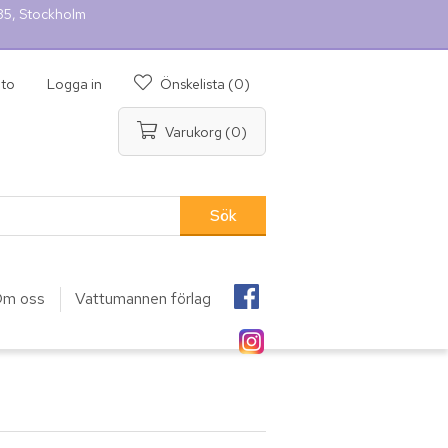
 35, Stockholm
nto
Logga in
Önskelista
(0)
Varukorg
(0)
m oss
Vattumannen förlag