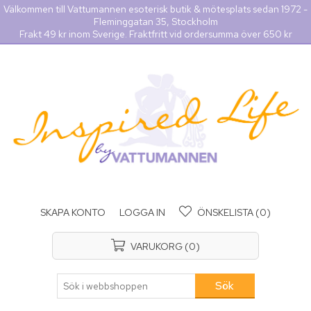
Välkommen till Vattumannen esoterisk butik & mötesplats sedan 1972 -
Fleminggatan 35, Stockholm
Frakt 49 kr inom Sverige. Fraktfritt vid ordersumma över 650 kr
SKAPA KONTO
LOGGA IN
ÖNSKELISTA
(0)
VARUKORG
(0)