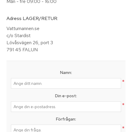
Mån - fre 09:00 - 16:00
Adress LAGER/RETUR
:
Vattumannen.se
c/o Stardist
Lövåsvägen 26, port 3
791 45 FALUN
Namn:
*
Din e-post:
*
Förfrågan:
*