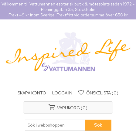
Välkommen till Vattumannen esoterisk butik & mötesplats sedan 1972 -
Fleminggatan 35, Stockholm
Frakt 49 kr inom Sverige. Fraktfritt vid ordersumma över 650 kr
SKAPA KONTO
LOGGA IN
ÖNSKELISTA
(0)
VARUKORG
(0)