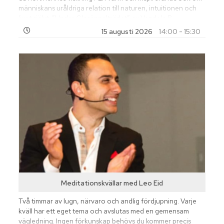
människans uråldriga relation till naturen, intuitionen och
livet självt. ”Under Glasäppelträdet” av Vendela B
Brännborn. En fängslande barnbok om vänskap, mod och
15 augusti 2026
14:00 - 15:30
kraften i modet att tro på det som ännu inte går att se. Möt
författarna: Boksignering, samtal och en stund fylld av
inspiration och närvaro. Varmt välkommen!
Meditationskvällar med Leo Eid
Två timmar av lugn, närvaro och andlig fördjupning. Varje
kväll har ett eget tema och avslutas med en gemensam
vägledning. Ingen förkunskap behövs du kommer precis