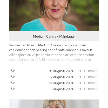
Medium Carina - Måndagar
Välkommen till mig, Medium Carina. Jag jobbar med
vägledningar och healing här på Vattumannen. Oavsett
vilken tjänst du väljer är min intention att efter en session
ska du känna dig påfylld av energi. I en vägledning är min
förhoppning att du ska få klarhet kring det du funderar på.
Du kanske är nyfiken på vad universum har att säga till dig
10 augusti 2026
11:00 - 18:00
om din personliga utveckling och din livsväg framåt? Eller
17 augusti 2026
11:00 - 18:00
önskar du få kontakt med någon när och kär från andra
24 augusti 2026
11:00 - 18:00
sidan?
31 augusti 2026
11:00 - 18:00