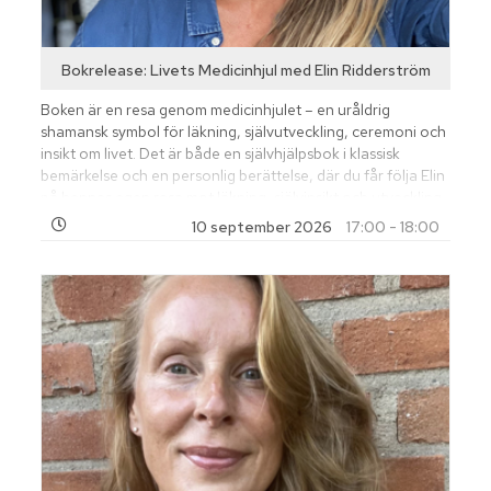
Bokrelease: Livets Medicinhjul med Elin Ridderström
Boken är en resa genom medicinhjulet – en uråldrig
shamansk symbol för läkning, självutveckling, ceremoni och
insikt om livet. Det är både en självhjälpsbok i klassisk
bemärkelse och en personlig berättelse, där du får följa Elin
på hennes egen resa mot läkning, självinsikt och utveckling.
Steg för steg leder hon dig mot insikt om ditt utgångsläge,
10 september 2026
17:00 - 18:00
din drivkraft och din möjlighet till förändring.