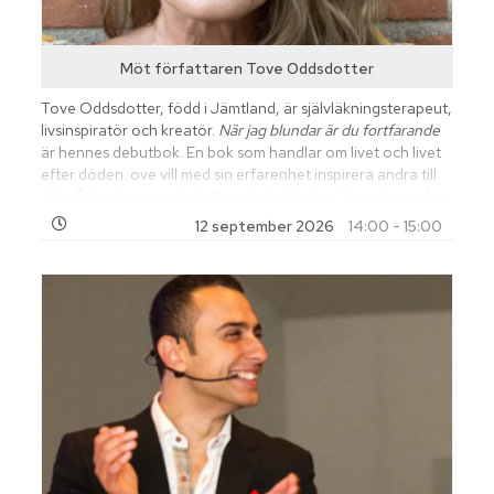
Möt författaren Tove Oddsdotter
Tove Oddsdotter, född i Jämtland, är självläkningsterapeut,
livsinspiratör och kreatör.
När jag blundar är du fortfarande
är hennes debutbok. En bok som handlar om livet och livet
efter döden. ove vill med sin erfarenhet inspirera andra till
att må bra även om det allra värsta händer. Visa att man kan
sörja och vara lycklig samtidigt. Att alla känslor får plats.
12 september 2026
14:00 - 15:00