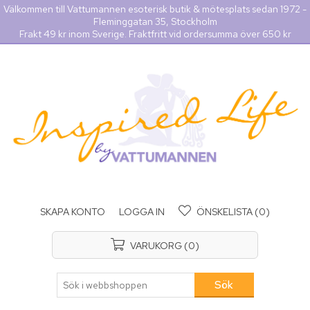
Välkommen till Vattumannen esoterisk butik & mötesplats sedan 1972 -
Fleminggatan 35, Stockholm
Frakt 49 kr inom Sverige. Fraktfritt vid ordersumma över 650 kr
SKAPA KONTO
LOGGA IN
ÖNSKELISTA
(0)
VARUKORG
(0)