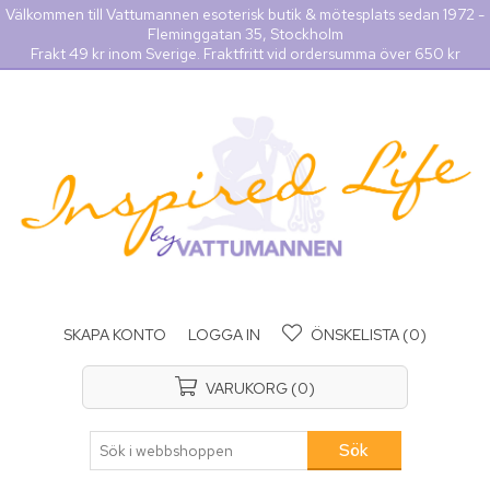
Välkommen till Vattumannen esoterisk butik & mötesplats sedan 1972 -
Fleminggatan 35, Stockholm
Frakt 49 kr inom Sverige. Fraktfritt vid ordersumma över 650 kr
SKAPA KONTO
LOGGA IN
ÖNSKELISTA
(0)
VARUKORG
(0)