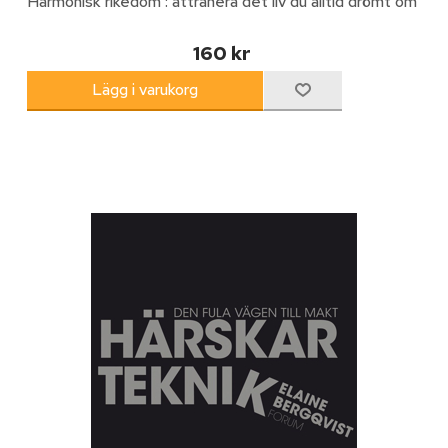
Harmonisk rikedom : attrahera det liv du alltid drömt om
160 kr