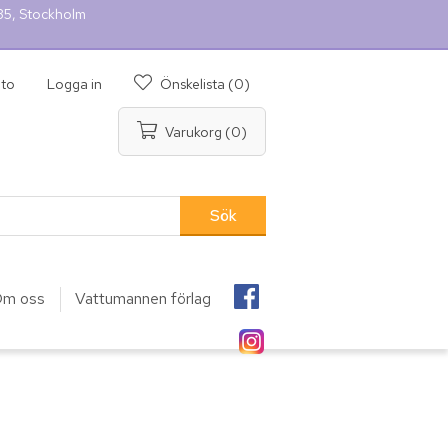
 35, Stockholm
nto
Logga in
Önskelista
(0)
Varukorg
(0)
m oss
Vattumannen förlag