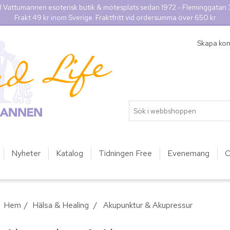
l Vattumannen esoterisk butik & mötesplats sedan 1972 - Fleminggatan
Frakt 49 kr inom Sverige. Fraktfritt vid ordersumma över 650 kr
Skapa ko
Nyheter
Katalog
Tidningen Free
Evenemang
O
Hem
/
Hälsa & Healing
/
Akupunktur & Akupressur