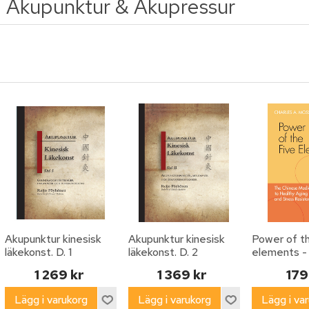
Akupunktur & Akupressur
Akupunktur kinesisk
Akupunktur kinesisk
Power of th
läkekonst. D. 1
läkekonst. D. 2
elements -
chinese me
1 269 kr
1 369 kr
179
to healthy 