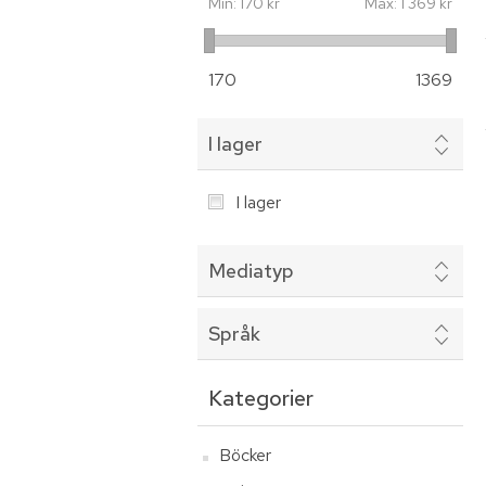
Min:
170 kr
Max:
1 369 kr
170
1369
I lager
I lager
Mediatyp
Språk
Kategorier
Böcker