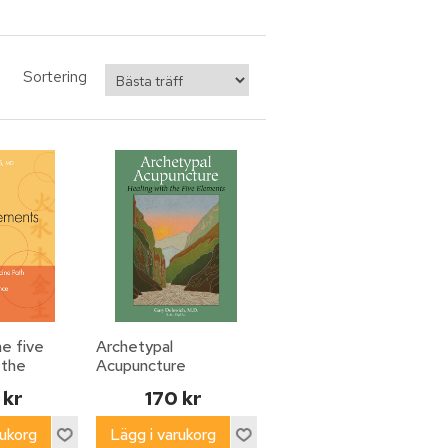
Sortering
e five
Archetypal
 the
Acupuncture
dicine path
 kr
170 kr
aging and