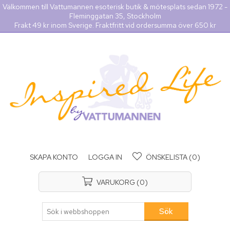
Välkommen till Vattumannen esoterisk butik & mötesplats sedan 1972 -
Fleminggatan 35, Stockholm
Frakt 49 kr inom Sverige. Fraktfritt vid ordersumma över 650 kr
SKAPA KONTO
LOGGA IN
ÖNSKELISTA
(0)
VARUKORG
(0)