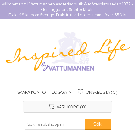
Välkommen till Vattumannen esoterisk butik & mötesplats sedan 1972 -
Fleminggatan 35, Stockholm
Frakt 49 kr inom Sverige. Fraktfritt vid ordersumma över 650 kr
SKAPA KONTO
LOGGA IN
ÖNSKELISTA
(0)
VARUKORG
(0)