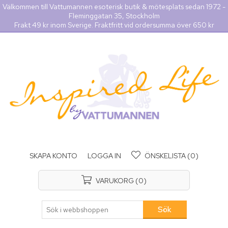
Välkommen till Vattumannen esoterisk butik & mötesplats sedan 1972 -
Fleminggatan 35, Stockholm
Frakt 49 kr inom Sverige. Fraktfritt vid ordersumma över 650 kr
SKAPA KONTO
LOGGA IN
ÖNSKELISTA
(0)
VARUKORG
(0)