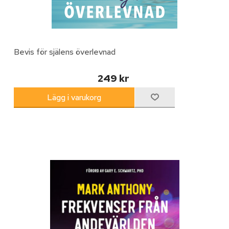
Bevis för själens överlevnad
249 kr