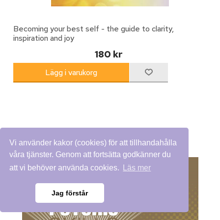
Becoming your best self - the guide to clarity,
inspiration and joy
180 kr
Vi använder kakor (cookies) för att tillhandahålla
våra tjänster. Genom att fortsätta godkänner du
att vi behöver använda cookies.
Läs mer
Jag förstår