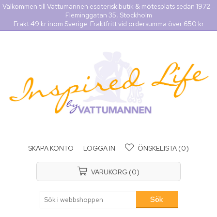
Välkommen till Vattumannen esoterisk butik & mötesplats sedan 1972 -
Fleminggatan 35, Stockholm
Frakt 49 kr inom Sverige. Fraktfritt vid ordersumma över 650 kr
SKAPA KONTO
LOGGA IN
ÖNSKELISTA
(0)
VARUKORG
(0)