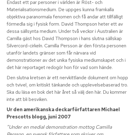
Endast ett par personer i världen är Röst- och
Materialisationsmedium. De uppges kunna framkalla
objektiva paranormala fenomen och få andar att tillfälligt
förmedla sig i fysisk form. David Thompson heter ett av
dessa sällsynta medium. Under två veckor i Australien är
Camilla gäst hos David Thompson i hans slutna sällskap
Silvercord-cirkeln. Camilla Persson är den första personen
utanför landets gränser som får närvara vid
demonstrationer av det unika fysiska mediumskapet och i
det här reportaget redogör hon för vad som hände.
Den slutna kretsen är ett nervkittlande dokument om hopp
och tvivel, om kritiskt tänkande och upplevelsebaserad tro.
Ska du läsa en bok det här året så välj den här. Du kommer
inte att bli besviken.
Ur den amerikanska deckarförfattaren Michael
Prescotts blogg, juni 2007
”Under en medial demonstration mottog Camilla
Persson, en svensk författare som skriver om