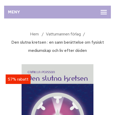
MENY
Hem
/
Vattumannen förlag
/
Den slutna kretsen : en sann berättelse om fysiskt
mediumskap och liv efter döden
57% rabatt