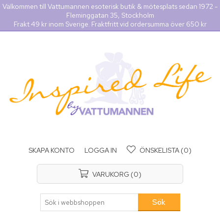
Välkommen till Vattumannen esoterisk butik & mötesplats sedan 1972 -
Fleminggatan 35, Stockholm
Frakt 49 kr inom Sverige. Fraktfritt vid ordersumma över 650 kr
SKAPA KONTO
LOGGA IN
ÖNSKELISTA
(0)
VARUKORG
(0)