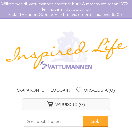
Välkommen till Vattumannen esoterisk butik & mötesplats sedan 1972 -
Fleminggatan 35, Stockholm
Frakt 49 kr inom Sverige. Fraktfritt vid ordersumma över 650 kr
SKAPA KONTO
LOGGA IN
ÖNSKELISTA
(0)
VARUKORG
(0)