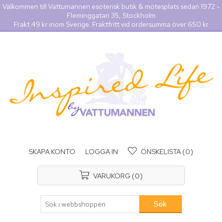
Välkommen till Vattumannen esoterisk butik & mötesplats sedan 1972 -
Fleminggatan 35, Stockholm
Frakt 49 kr inom Sverige. Fraktfritt vid ordersumma över 650 kr
SKAPA KONTO
LOGGA IN
ÖNSKELISTA
(0)
VARUKORG
(0)