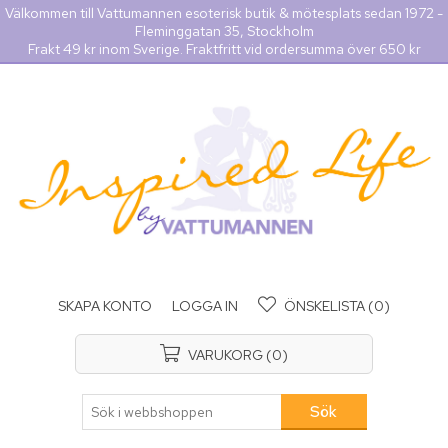
Välkommen till Vattumannen esoterisk butik & mötesplats sedan 1972 -
Fleminggatan 35, Stockholm
Frakt 49 kr inom Sverige. Fraktfritt vid ordersumma över 650 kr
SKAPA KONTO
LOGGA IN
ÖNSKELISTA
(0)
VARUKORG
(0)