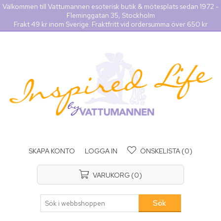
Välkommen till Vattumannen esoterisk butik & mötesplats sedan 1972 -
Fleminggatan 35, Stockholm
Frakt 49 kr inom Sverige. Fraktfritt vid ordersumma över 650 kr
SKAPA KONTO
LOGGA IN
ÖNSKELISTA
(0)
VARUKORG
(0)