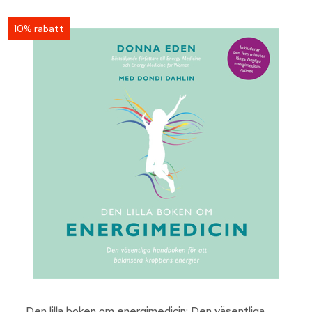
10% rabatt
Den lilla boken om energimedicin: Den väsentliga