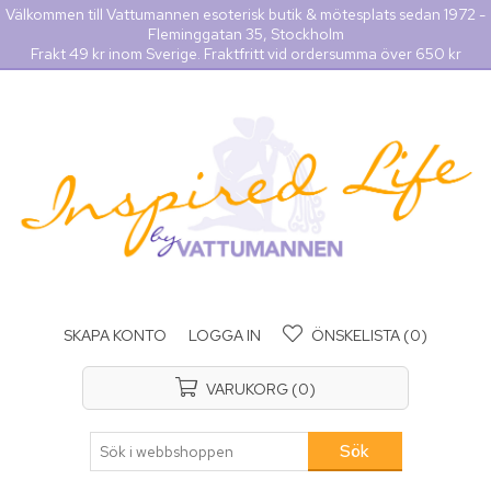
Välkommen till Vattumannen esoterisk butik & mötesplats sedan 1972 -
Fleminggatan 35, Stockholm
Frakt 49 kr inom Sverige. Fraktfritt vid ordersumma över 650 kr
SKAPA KONTO
LOGGA IN
ÖNSKELISTA
(0)
VARUKORG
(0)