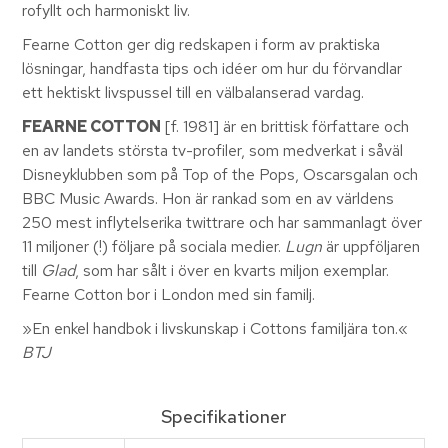
rofyllt och harmoniskt liv.
Fearne Cotton ger dig redskapen i form av praktiska
lösningar, handfasta tips och idéer om hur du förvandlar
ett hektiskt livspussel till en välbalanserad vardag.
FEARNE COTTON
[f. 1981] är en brittisk författare och
en av landets största tv-profiler, som medverkat i såväl
Disneyklubben som på Top of the Pops, Oscarsgalan och
BBC Music Awards. Hon är rankad som en av världens
250 mest inflytelserika twittrare och har sammanlagt över
11 miljoner (!) följare på sociala medier.
Lugn
är uppföljaren
till
Glad
, som har sålt i över en kvarts miljon exemplar.
Fearne Cotton bor i London med sin familj.
»En enkel handbok i livskunskap i Cottons familjära ton.«
BTJ
Specifikationer