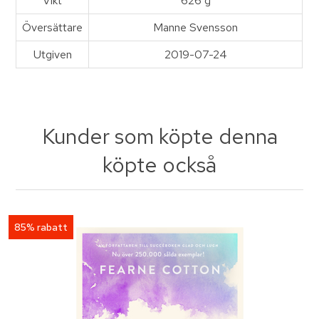
Vikt
626 g
Översättare
Manne Svensson
Utgiven
2019-07-24
Kunder som köpte denna
köpte också
85% rabatt