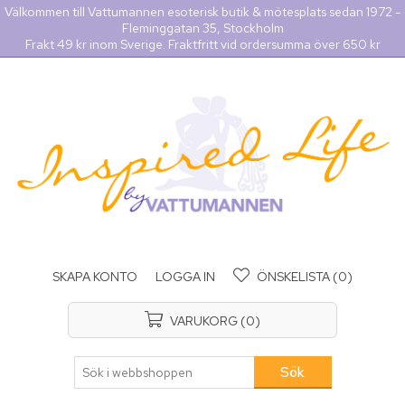
Välkommen till Vattumannen esoterisk butik & mötesplats sedan 1972 -
Fleminggatan 35, Stockholm
Frakt 49 kr inom Sverige. Fraktfritt vid ordersumma över 650 kr
SKAPA KONTO
LOGGA IN
ÖNSKELISTA
(0)
VARUKORG
(0)