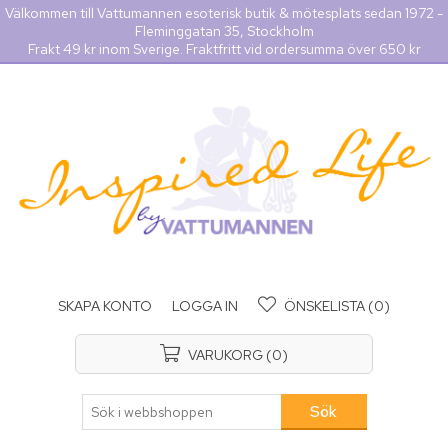
Välkommen till Vattumannen esoterisk butik & mötesplats sedan 1972 -
Fleminggatan 35, Stockholm
Frakt 49 kr inom Sverige. Fraktfritt vid ordersumma över 650 kr
SKAPA KONTO
LOGGA IN
ÖNSKELISTA
(0)
VARUKORG
(0)