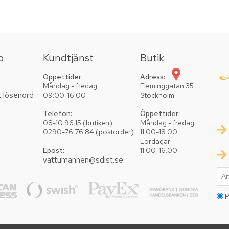
o
Kundtjänst
Butik
Öppettider:
Adress:
Måndag - fredag
Fleminggatan 35
t lösenord
09:00-16.00
Stockholm
Telefon:
Öppettider:
08-10 96 15 (butiken)
Måndag - fredag
0290-76 76 84 (postorder)
11:00-18.00
Lördagar
Epost:
11:00-16.00
vattumannen@sdist.se
P