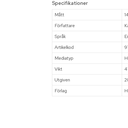
Specifikationer
Mått
1
Författare
K
Språk
E
Artikelkod
9
Mediatyp
H
Vikt
4
Utgiven
2
Förlag
H