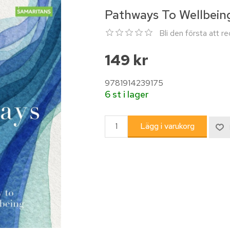
Pathways To Wellbein
Bli den första att 
149 kr
9781914239175
6 st i lager