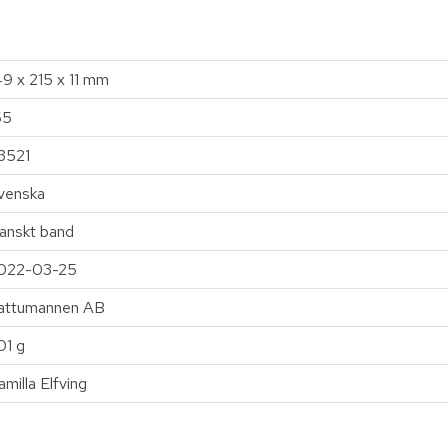
49 x 215 x 11 mm
65
3521
venska
anskt band
022-03-25
attumannen AB
01 g
amilla Elfving