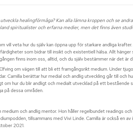
a utveckla healing­förmåga? Kan alla lämna kroppen och se andra 
nd spiritualister och erfarna medier, men det finns även stud
m vill veta hur du själv kan öppna upp för starkare andliga krafter.
färdigheter som bidrar till insikt och existentiell hälsa. Allt hän
lgången finns inom oss, alltid, och du själv bestämmer när det är
 Elfving om vägen till att bli ett framgångsrikt medium. Under tju
r. Camilla berättar hur medial och andlig utveckling går till och hu
lligt om hur du blir andligt och medialt utvecklad på ett bestående 
iga på dessa områden.
m medium och andlig mentor. Hon håller regelbundet readings och 
iumpodden, tillsammans med Vivi Linde. Camilla är också en av in
tober 2021.