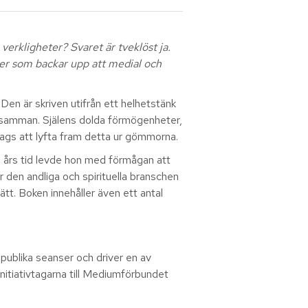
verkligheter? Svaret är tveklöst ja.
ier som backar upp att medial och
 Den är skriven utifrån ett helhetstänk
ger samman. Själens dolda förmögenheter,
 dags att lyfta fram detta ur gömmorna.
go års tid levde hon med förmågan att
r den andliga och spirituella branschen
sätt. Boken innehåller även ett antal
publika seanser och driver en av
itiativtagarna till Mediumförbundet