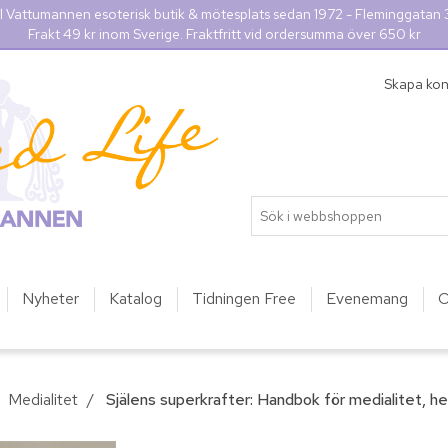
l Vattumannen esoterisk butik & mötesplats sedan 1972 - Fleminggatan
Frakt 49 kr inom Sverige. Fraktfritt vid ordersumma över 650 kr
Skapa ko
Nyheter
Katalog
Tidningen Free
Evenemang
O
Medialitet
/
Själens superkrafter: Handbok för medialitet, hea