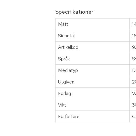
Specifikationer
Mått
1
Sidantal
1
Artikelkod
9
Språk
S
Mediatyp
D
Utgiven
2
Förlag
V
Vikt
3
Författare
C