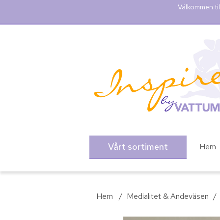
Välkommen til
Vårt sortiment
Hem
Hem
/
Medialitet & Andeväsen
/