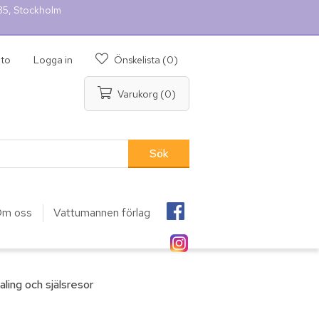
 35, Stockholm
nto
Logga in
Önskelista
(0)
Varukorg
(0)
m oss
Vattumannen förlag
ling och själsresor