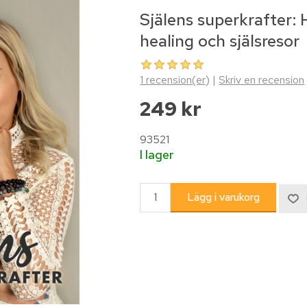
Själens superkrafter: 
healing och själsresor
1 recension(er)
|
Skriv en recension
249 kr
93521
I lager