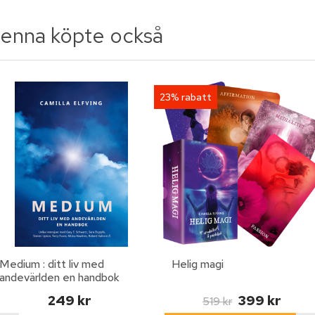
enna köpte också
23% rabatt
Medium : ditt liv med
Helig magi
andevärlden en handbok
249 kr
399 kr
519 kr