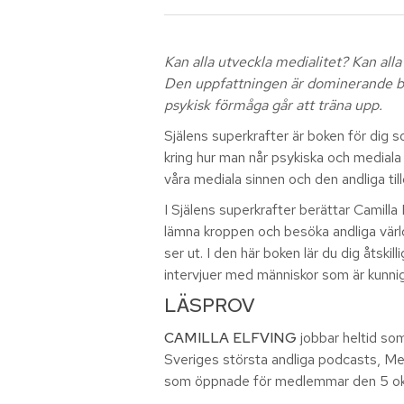
Kan alla utveckla medialitet? Kan all
Den uppfattningen är dominerande bla
psykisk förmåga går att träna upp.
Själens superkrafter är boken för dig so
kring hur man når psykiska och mediala 
våra mediala sinnen och den andliga til
I Själens superkrafter berättar Camilla
lämna kroppen och besöka andliga världa
ser ut. I den här boken lär du dig åtski
intervjuer med människor som är kunn
LÄSPROV
CAMILLA ELFVING
jobbar heltid so
Sveriges största andliga podcasts, Med
som öppnade för medlemmar den 5 ok