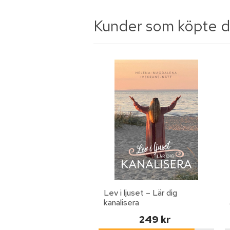
Kunder som köpte d
Lev i ljuset – Lär dig
kanalisera
249 kr