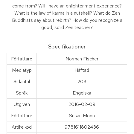
come from? Will I have an enlightenment experience?
What is the law of karma in a nutshell? What do Zen
Buddhists say about rebirth? How do you recognize a
good, solid Zen teacher?
Specifikationer
Författare
Norman Fischer
Mediatyp
Häftad
Sidantal
208
Språk
Engelska
Utgiven
2016-02-09
Författare
Susan Moon
Artikelkod
9781611802436