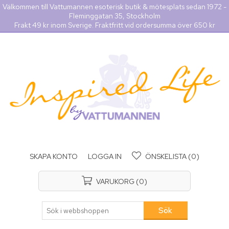
Välkommen till Vattumannen esoterisk butik & mötesplats sedan 1972 -
Fleminggatan 35, Stockholm
Frakt 49 kr inom Sverige. Fraktfritt vid ordersumma över 650 kr
SKAPA KONTO
LOGGA IN
ÖNSKELISTA
(0)
VARUKORG
(0)