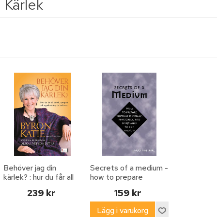
Kärlek
Behöver jag din
Secrets of a medium -
kärlek? : hur du får all
how to prepare
kärlek, sympati och
yourself mentally,
239 kr
159 kr
uppskattning du
physically, and spi
behöver