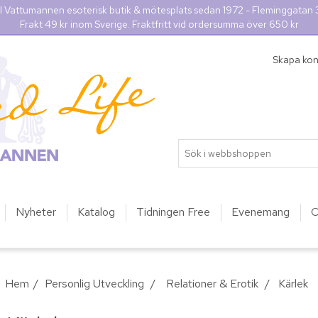
l Vattumannen esoterisk butik & mötesplats sedan 1972 - Fleminggatan
Frakt 49 kr inom Sverige. Fraktfritt vid ordersumma över 650 kr
Skapa ko
Nyheter
Katalog
Tidningen Free
Evenemang
O
Hem
/
Personlig Utveckling
/
Relationer & Erotik
/
Kärlek