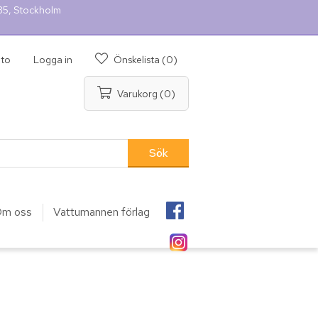
 35, Stockholm
nto
Logga in
Önskelista
(0)
Varukorg
(0)
m oss
Vattumannen förlag