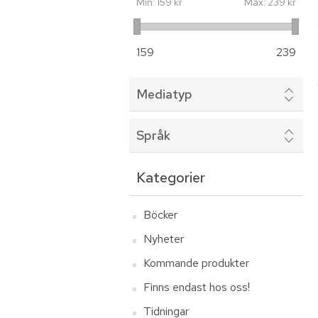
Min:
159 kr
Max:
239 kr
159
239
Mediatyp
Språk
Kategorier
Böcker
Nyheter
Kommande produkter
Finns endast hos oss!
Tidningar