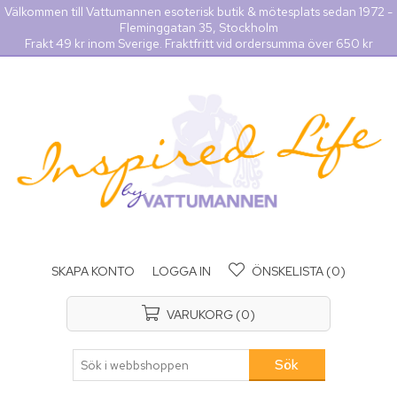
Välkommen till Vattumannen esoterisk butik & mötesplats sedan 1972 -
Fleminggatan 35, Stockholm
Frakt 49 kr inom Sverige. Fraktfritt vid ordersumma över 650 kr
SKAPA KONTO
LOGGA IN
ÖNSKELISTA
(0)
VARUKORG
(0)