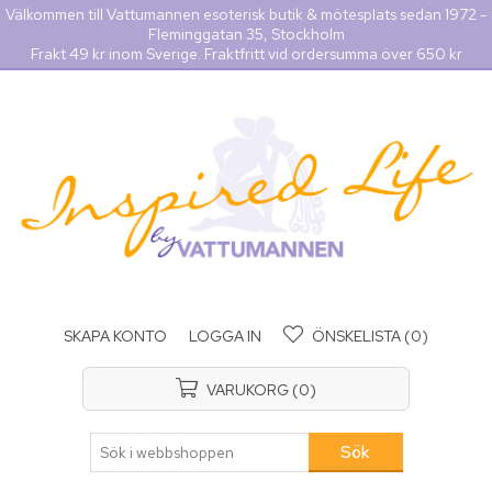
Välkommen till Vattumannen esoterisk butik & mötesplats sedan 1972 -
Fleminggatan 35, Stockholm
Frakt 49 kr inom Sverige. Fraktfritt vid ordersumma över 650 kr
SKAPA KONTO
LOGGA IN
ÖNSKELISTA
(0)
VARUKORG
(0)