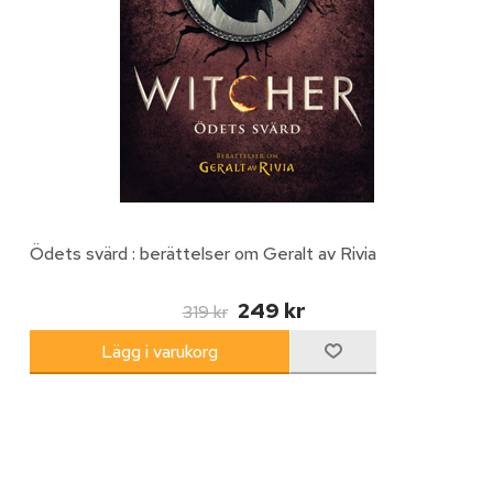
Ödets svärd : berättelser om Geralt av Rivia
249 kr
319 kr