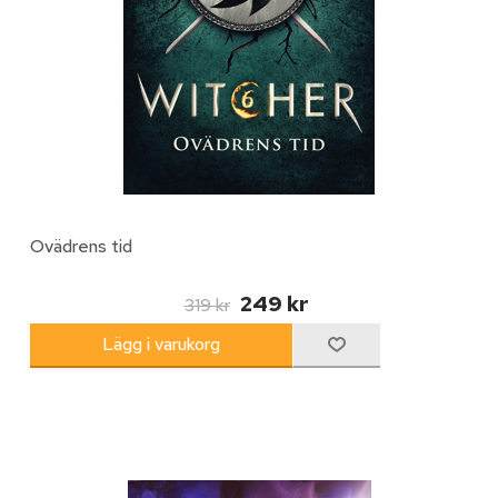
Ovädrens tid
249 kr
319 kr