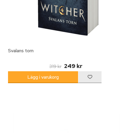
Svalans torn
249 kr
319 kr