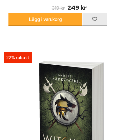
249 kr
319 kr
22% rabatt