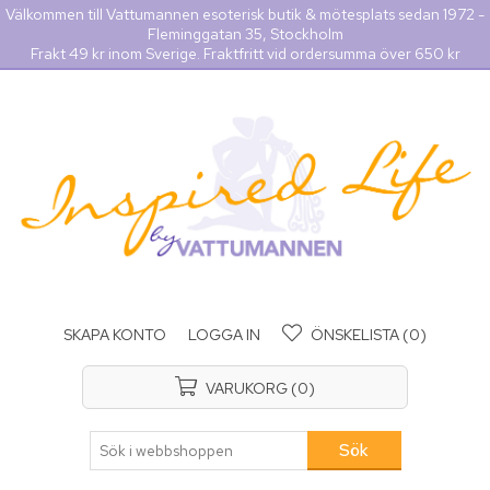
Välkommen till Vattumannen esoterisk butik & mötesplats sedan 1972 -
Fleminggatan 35, Stockholm
Frakt 49 kr inom Sverige. Fraktfritt vid ordersumma över 650 kr
SKAPA KONTO
LOGGA IN
ÖNSKELISTA
(0)
VARUKORG
(0)