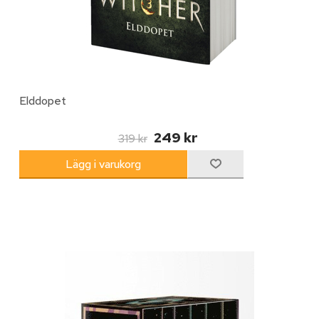
Elddopet
249 kr
319 kr