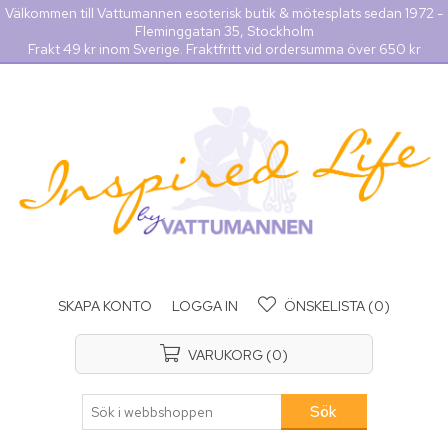
Välkommen till Vattumannen esoterisk butik & mötesplats sedan 1972 -
Fleminggatan 35, Stockholm
Frakt 49 kr inom Sverige. Fraktfritt vid ordersumma över 650 kr
SKAPA KONTO
LOGGA IN
ÖNSKELISTA
(0)
VARUKORG
(0)