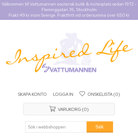
Välkommen till Vattumannen esoterisk butik & mötesplats sedan 1972 -
Fleminggatan 35, Stockholm
Frakt 49 kr inom Sverige. Fraktfritt vid ordersumma över 650 kr
SKAPA KONTO
LOGGA IN
ÖNSKELISTA
(0)
VARUKORG
(0)