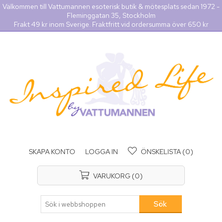
Välkommen till Vattumannen esoterisk butik & mötesplats sedan 1972 -
Fleminggatan 35, Stockholm
Frakt 49 kr inom Sverige. Fraktfritt vid ordersumma över 650 kr
SKAPA KONTO
LOGGA IN
ÖNSKELISTA
(0)
VARUKORG
(0)