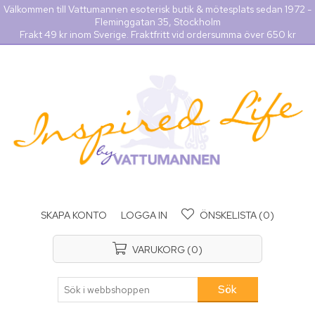
Välkommen till Vattumannen esoterisk butik & mötesplats sedan 1972 -
Fleminggatan 35, Stockholm
Frakt 49 kr inom Sverige. Fraktfritt vid ordersumma över 650 kr
SKAPA KONTO
LOGGA IN
ÖNSKELISTA
(0)
VARUKORG
(0)