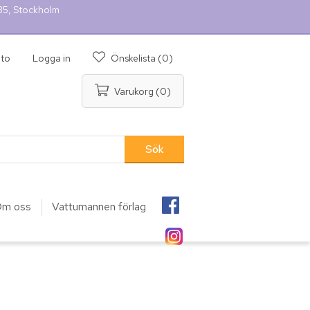
 35, Stockholm
nto
Logga in
Önskelista
(0)
Varukorg
(0)
m oss
Vattumannen förlag