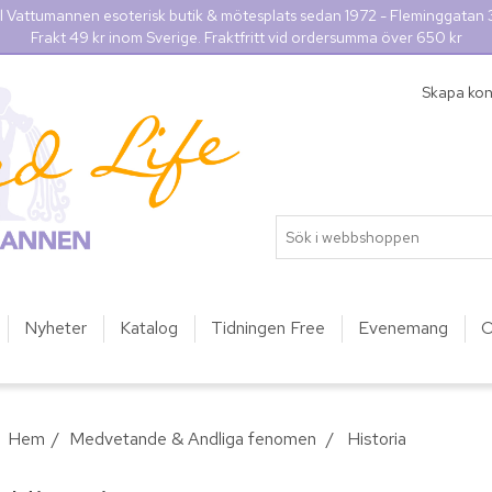
l Vattumannen esoterisk butik & mötesplats sedan 1972 - Fleminggatan
Frakt 49 kr inom Sverige. Fraktfritt vid ordersumma över 650 kr
Skapa ko
Nyheter
Katalog
Tidningen Free
Evenemang
O
Hem
/
Medvetande & Andliga fenomen
/
Historia