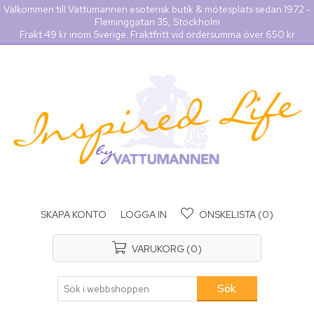
Välkommen till Vattumannen esoterisk butik & mötesplats sedan 1972 -
Fleminggatan 35, Stockholm
Frakt 49 kr inom Sverige. Fraktfritt vid ordersumma över 650 kr
SKAPA KONTO
LOGGA IN
ÖNSKELISTA
(0)
VARUKORG
(0)