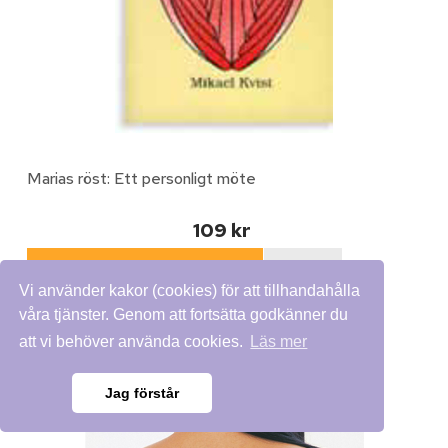
Marias röst: Ett personligt möte
109 kr
Vi använder kakor (cookies) för att tillhandahålla
våra tjänster. Genom att fortsätta godkänner du
att vi behöver använda cookies.
Läs mer
30% rabatt
Jag förstår