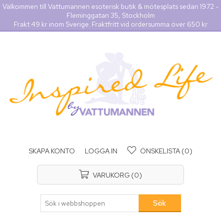
Välkommen till Vattumannen esoterisk butik & mötesplats sedan 1972 -
Fleminggatan 35, Stockholm
Frakt 49 kr inom Sverige. Fraktfritt vid ordersumma över 650 kr
SKAPA KONTO
LOGGA IN
ÖNSKELISTA
(0)
VARUKORG
(0)