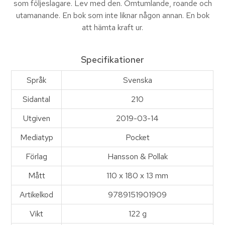
som följeslagare. Lev med den. Omtumlande, roande och
utamanande. En bok som inte liknar någon annan. En bok
att hämta kraft ur.
Specifikationer
Språk
Svenska
Sidantal
210
Utgiven
2019-03-14
Mediatyp
Pocket
Förlag
Hansson & Pollak
Mått
110 x 180 x 13 mm
Artikelkod
9789151901909
Vikt
122 g