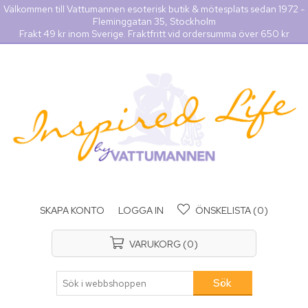
Välkommen till Vattumannen esoterisk butik & mötesplats sedan 1972 -
Fleminggatan 35, Stockholm
Frakt 49 kr inom Sverige. Fraktfritt vid ordersumma över 650 kr
SKAPA KONTO
LOGGA IN
ÖNSKELISTA
(0)
VARUKORG
(0)