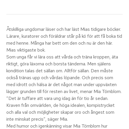
Åtskilliga ungdomar läser och har läst Mias tidigare böcker.
Lärare, kuratorer och föräldrar står på kö för att få boka tid
med henne. Många har bett om den och nu är den här.
Mias viktigaste bok.
Som unga får vi lära oss att vårda och träna kroppen, äta
riktigt, göra läxorna och borsta tänderna. Men själens
kondition talas det sällan om. Alltför sällan. Den måste
också tränas upp och vårdas löpande. Och precis som
med idrott och hälsa är det något man under uppväxten
lägger grunden till för resten av livet, menar Mia Törnblom.
”Det är tuffare att vara ung idag än för tio år sedan.
Kraven från omvärlden, de höga idealen, kompistrycket
och alla val och möjligheter skapar oro och ångest som
inte minskat precis”, säger Mia.
Med humor och igenkänning visar Mia Törnblom hur