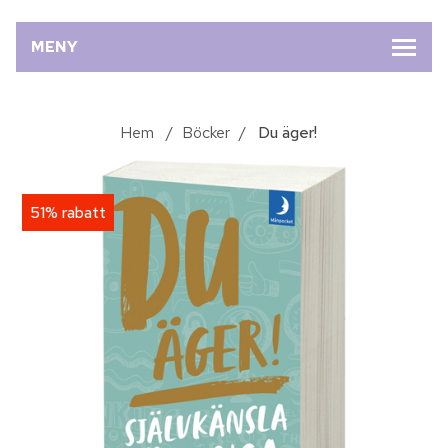
MENY
Hem
/
Böcker
/
Du äger!
51% rabatt