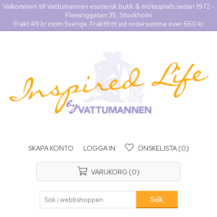
Välkommen till Vattumannen esoterisk butik & mötesplats sedan 1972 -
Fleminggatan 35, Stockholm
Frakt 49 kr inom Sverige. Fraktfritt vid ordersumma över 650 kr
SKAPA KONTO
LOGGA IN
ÖNSKELISTA
(0)
VARUKORG
(0)