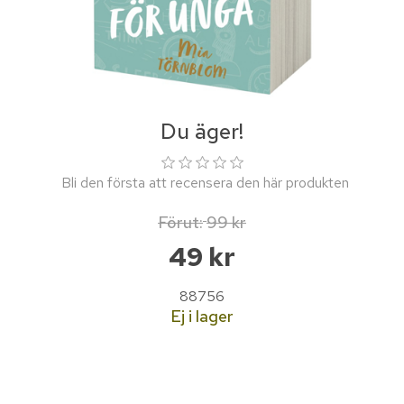
Du äger!
Bli den första att recensera den här produkten
Förut:
99 kr
49 kr
88756
Ej i lager