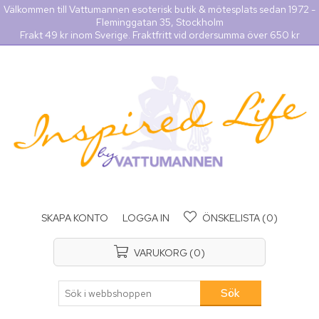
Välkommen till Vattumannen esoterisk butik & mötesplats sedan 1972 -
Fleminggatan 35, Stockholm
Frakt 49 kr inom Sverige. Fraktfritt vid ordersumma över 650 kr
SKAPA KONTO
LOGGA IN
ÖNSKELISTA
(0)
VARUKORG
(0)