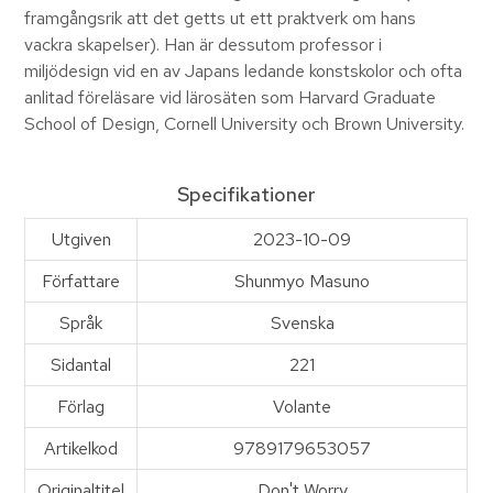
framgångsrik att det getts ut ett praktverk om hans
vackra skapelser). Han är dessutom professor i
miljödesign vid en av Japans ledande konstskolor och ofta
anlitad föreläsare vid lärosäten som Harvard Graduate
School of Design, Cornell University och Brown University.
Specifikationer
Utgiven
2023-10-09
Författare
Shunmyo Masuno
Språk
Svenska
Sidantal
221
Förlag
Volante
Artikelkod
9789179653057
Originaltitel
Don't Worry