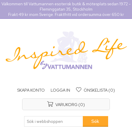
Välkommen till Vattumannen esoterisk butik & mötesplats sedan 1972 -
Fleminggatan 35, Stockholm
Frakt 49 kr inom Sverige. Fraktfritt vid ordersumma över 650 kr
SKAPA KONTO
LOGGA IN
ÖNSKELISTA
(0)
VARUKORG
(0)