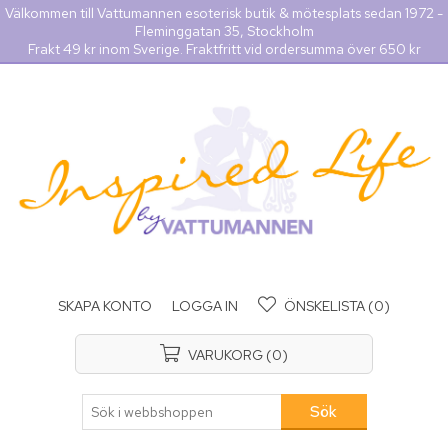
Välkommen till Vattumannen esoterisk butik & mötesplats sedan 1972 -
Fleminggatan 35, Stockholm
Frakt 49 kr inom Sverige. Fraktfritt vid ordersumma över 650 kr
SKAPA KONTO
LOGGA IN
ÖNSKELISTA
(0)
VARUKORG
(0)