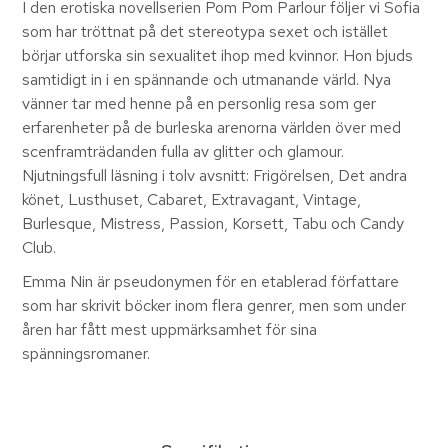
I den erotiska novellserien Pom Pom Parlour följer vi Sofia
som har tröttnat på det stereotypa sexet och istället
börjar utforska sin sexualitet ihop med kvinnor. Hon bjuds
samtidigt in i en spännande och utmanande värld. Nya
vänner tar med henne på en personlig resa som ger
erfarenheter på de burleska arenorna världen över med
scenframträdanden fulla av glitter och glamour.
Njutningsfull läsning i tolv avsnitt: Frigörelsen, Det andra
könet, Lusthuset, Cabaret, Extravagant, Vintage,
Burlesque, Mistress, Passion, Korsett, Tabu och Candy
Club.
Emma Nin är pseudonymen för en etablerad författare
som har skrivit böcker inom flera genrer, men som under
åren har fått mest uppmärksamhet för sina
spänningsromaner.