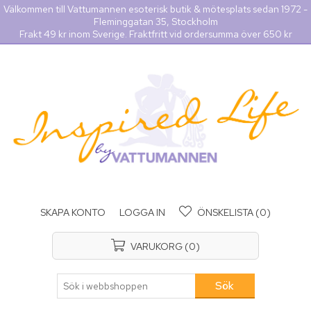
Välkommen till Vattumannen esoterisk butik & mötesplats sedan 1972 -
Fleminggatan 35, Stockholm
Frakt 49 kr inom Sverige. Fraktfritt vid ordersumma över 650 kr
SKAPA KONTO
LOGGA IN
ÖNSKELISTA
(0)
VARUKORG
(0)