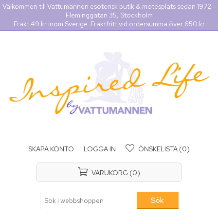
Välkommen till Vattumannen esoterisk butik & mötesplats sedan 1972 -
Fleminggatan 35, Stockholm
Frakt 49 kr inom Sverige. Fraktfritt vid ordersumma över 650 kr
SKAPA KONTO
LOGGA IN
ÖNSKELISTA
(0)
VARUKORG
(0)